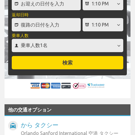
返却日時
乗車人数
検索
他の交通オプション
から タクシー
local_taxi
Orlando Sanford International 空港 タクシー