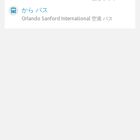
から バス
directions_bus
Orlando Sanford International 空港 バス