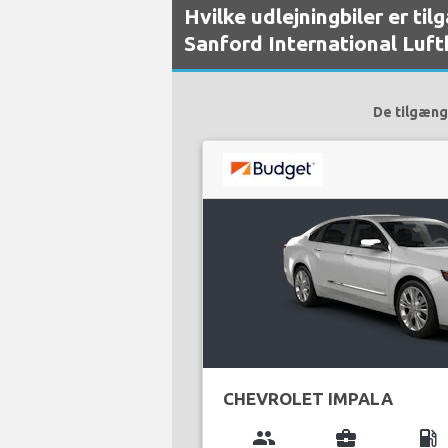
Hvilke udlejningbiler er ti
Sanford International Luf
De tilgæng
CHEVROLET IMPALA
group
business_center
local_gas_station