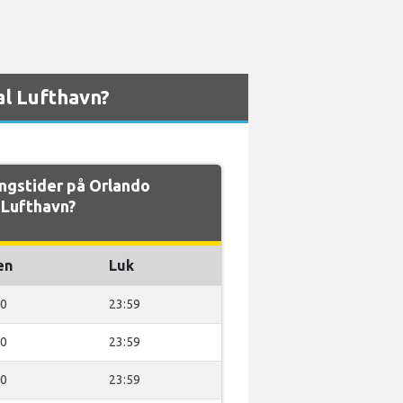
l Lufthavn?
ngstider på Orlando
 Lufthavn?
en
Luk
00
23:59
00
23:59
00
23:59