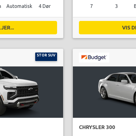
n
Automatisk
4 Dør
7
3
JER...
VIS D
STOR SUV
CHRYSLER 300