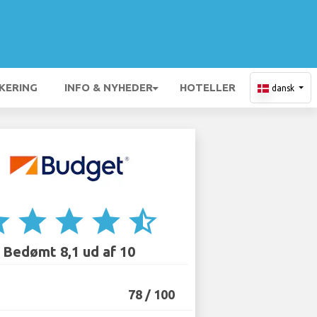
KERING
INFO & NYHEDER
HOTELLER
dansk
ar
star
star
star
star_half
Bedømt 8,1 ud af 10
78 / 100