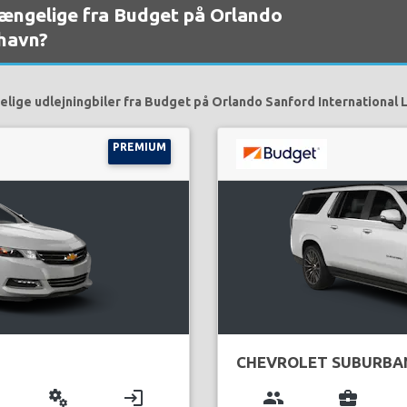
lgængelige fra Budget på Orlando
thavn?
elige udlejningbiler fra Budget på Orlando Sanford International L
PREMIUM
CHEVROLET SUBURBA
miscellaneous_services
login
group
business_center