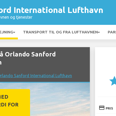
rd International Lufthavn
vnen og tjenester
EJNING
TRANSPORT TIL OG FRA LUFTHAVNEN
PAR
på Orlando Sanford
n
rlando Sanford International Lufthavn
st
MED
DI FOR
credit_card
PRIS