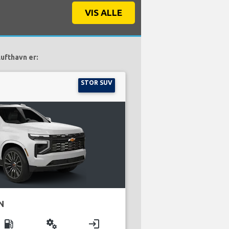
VIS ALLE
ufthavn er:
STOR SUV
N
local_gas_station
miscellaneous_services
login