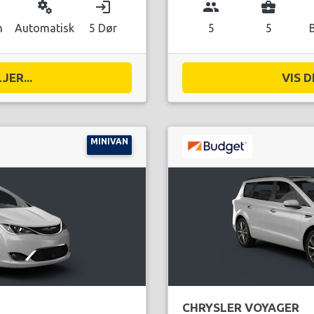
miscellaneous_services
login
group
business_center
n
Automatisk
5 Dør
5
5
JER...
VIS D
MINIVAN
CHRYSLER VOYAGER