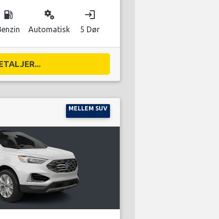
local_gas_station
miscellaneous_services
login
Benzin
Automatisk
5 Dør
ETALJER...
MELLEM SUV