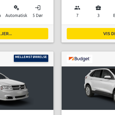
miscellaneous_services
login
group
business_center
n
Automatisk
5 Dør
7
3
JER...
VIS D
MELLEMSTØRRELSE