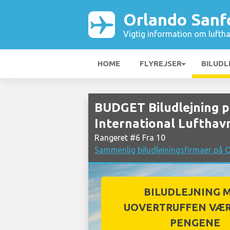
Orlando Sanfo
Vigtig information om luftha
HOME
FLYREJSER
BILUDL
BUDGET Biludlejning 
International Lufthav
Rangeret #6 Fra 10
Sammenlig biludlejningsfirmaer på O
BILUDLEJNING 
UOVERTRUFFEN VÆR
PENGENE